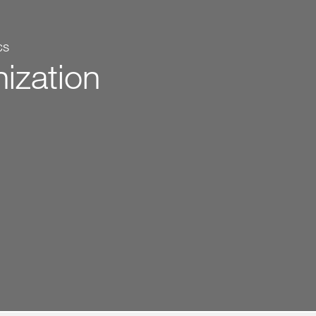
cs
ization